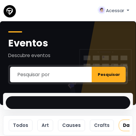
Acessar
Eventos
Descubre eventos
Pesquisar
Todos
Art
Causes
Crafts
Danc