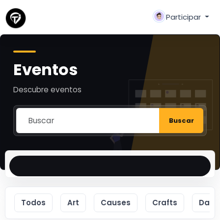
Participar
Eventos
Descubre eventos
Buscar
Todos
Art
Causes
Crafts
Danc