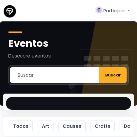
Participar
Eventos
Descubre eventos
Buscar
Todos
Art
Causes
Crafts
Danc