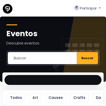
Participar
Eventos
Descubre eventos
Buscar
Todos
Art
Causes
Crafts
Danc