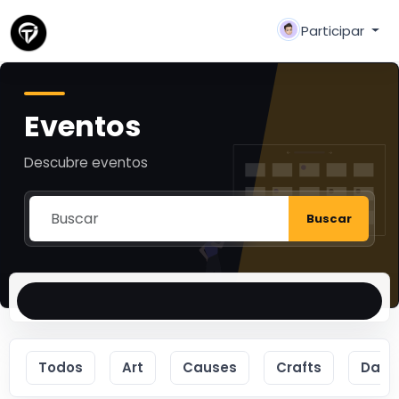
Participar
Eventos
Descubre eventos
Buscar
Todos
Art
Causes
Crafts
Danc