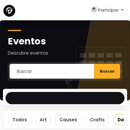
Participar
Eventos
Descubre eventos
Buscar
Todos
Art
Causes
Crafts
Danc