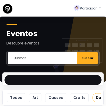
Participar
Eventos
Descubre eventos
Buscar
Todos
Art
Causes
Crafts
Danc