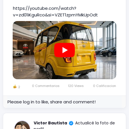
https://youtube.com/watch?
v=zd01iKguRco&si=VZET1zpmYMkUpOdt
0 Commentarios
120 Views
0 Calificacion
2
Please log in to like, share and comment!
Victor Bautista
Actualicé la foto de
perfil