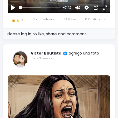
-01:12
Reproducir
Mute
Settings
Picture-
Fullscr
in-
1 Commentarios
184 Views
0 Calificacion
4
Picture
Please log in to like, share and comment!
Victor Bautista
agregó una foto
hace 2 meses