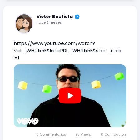
Victor Bautista
hace 2 meses
https://www.youtube.com/watch?
v=L_jWHffIx5E&list=RDL_jWHffIx5E&start_radio
=1
0 Commentarios
95 Views
0 Calificacion