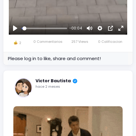
-00:04
Reproducir
Mute
Settings
Picture-
Fullscr
in-
0 Commentarios
257 Views
0 Calificacion
2
Picture
Please log in to like, share and comment!
Victor Bautista
hace 2 meses