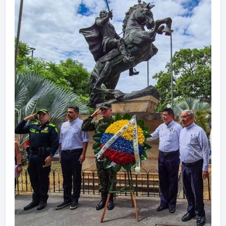
por parte del secretario de Gobierno,
#CarlosBarrero
, NO HAY SEGURIDAD PARA LLEVAR
A CABO LA CEREMONIA CONMEMORATIVA.
Pongan cuidado, si esa es la razón por parte de
quienes nos tienen que brindar seguridad como
deber constitucional y legal, ¿en qué está El
Espinal?
Más parece que están afanados en irse a
#Chaparral
para hacerle venia a Adriana Magali
Matiz quien ha dirigido el desfile de este año
hacia ese municipio, y eso está bien porque a
nosotros nos tocó en 2024. Pero, no por eso el
señor alcalde,
#WilsonGutiérrez
, tiene que salir
con esta andanada administrativa; pero, sí
está muy acuciosi por medio de su amigo el
exministro Wilson Ruíz Orejuela lagarteándose
un pase doble para la posesión presidencial de
Abelardo, y farandulear, mientras el municipio