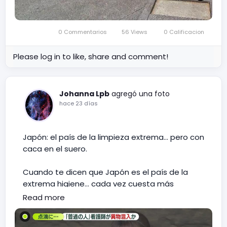
se cae a pedazos.
________________________________
_
0 Commentarios
56 Views
0 Calificacion
El centro de convivencia en Villa Paz, donde
Please log in to like, share and comment!
funcionan, Comisaría de Familia El Espinal,
inspección de policía, medicina legal y otras
dependencias de índole social, está al borde
del colapso sin energía ni internet para trabajar
Johanna Lpb
agregó una foto
hace 23 días
en condiciones óptimas y atender a la gente...
Lo risible, todos sufriendo las consecuencias y
nadie dice nada por no incomodar a
Japón: el país de la limpieza extrema... pero con
#WilsonCilina
, ni la Personería que debe ser
caca en el suero.
garante de los derechos, como la atención al
público, se pronuncia.
Cuando te dicen que Japón es el país de la
extrema higiene... cada vez cuesta más
creerles.
Read more
Resulta que una exenfermera fue arrestada