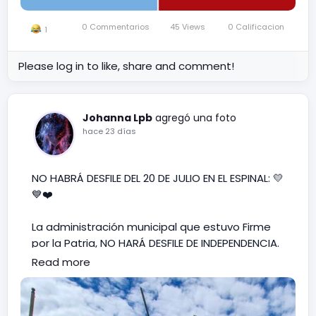
0 Commentarios
45 Views
0 Calificacion
1
Please log in to like, share and comment!
Johanna Lpb
agregó una foto
hace 23 días
NO HABRÁ DESFILE DEL 20 DE JULIO EN EL ESPINAL: 💛
💙❤️
La administración municipal que estuvo Firme
por la Patria, NO HARÁ DESFILE DE INDEPENDENCIA.
Dejaron a los niños, niñas, adolescentes y
Read more
jóvenes de los colegios, vestidos y alborotados.
Según la versión desde la Alcaldía de El Espinal