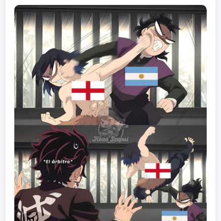
que le provocó una falla multiorgánica.
Cuando el personal revisó el equipo, encontró
una sustancia café dentro del tubo del suero.
Los análisis apuntaron a que, con altísima
probabilidad, era excremento humano.
La principal sospechosa era la jefa de
enfermeras del turno nocturno.
Las cámaras de seguridad y la investigación
terminaron señalándola.
Ella, por supuesto, niega haber mezclado
excremento en el suero.
Y el hospital emitió un comunicado calificando
el caso como imperdonable, tanto para un