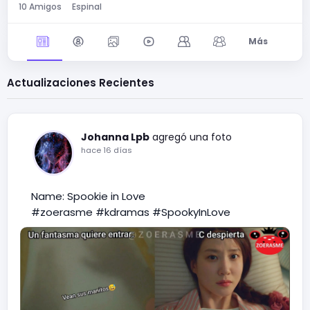
10 Amigos
Espinal
Más
Actualizaciones Recientes
Johanna Lpb
agregó una foto
hace 16 días
Name: Spookie in Love
#zoerasme
#kdramas
#SpookyInLove