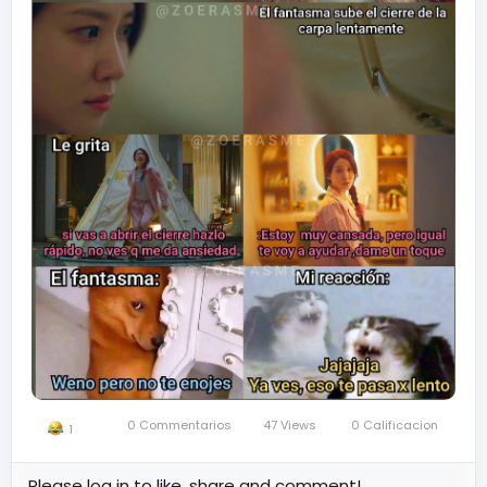
0 Commentarios
47 Views
0 Calificacion
1
Please log in to like, share and comment!