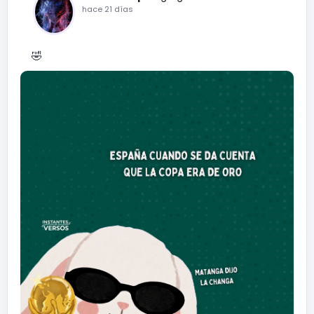
hace 21 días
🤣