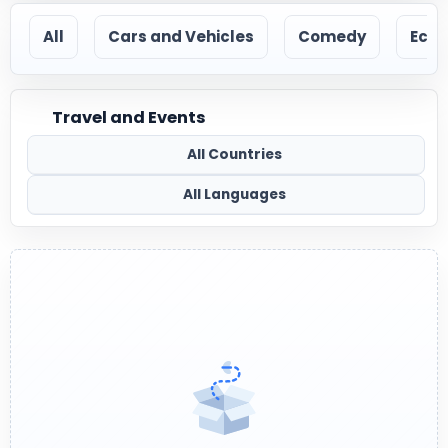
All
Cars and Vehicles
Comedy
Econ
Travel and Events
All Countries
All Languages