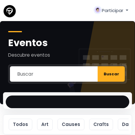
Participar
Eventos
Descubre eventos
Buscar
Todos
Art
Causes
Crafts
Danc