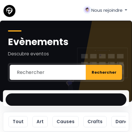
Nous rejoindre
Evènements
Descubre eventos
Rechercher
Tout
Art
Causes
Crafts
Dance