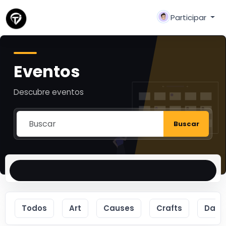
Participar
Eventos
Descubre eventos
Buscar
Todos
Art
Causes
Crafts
Danc