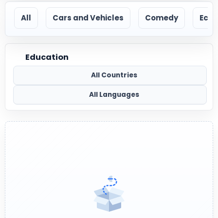
All
Cars and Vehicles
Comedy
Econ
Education
All Countries
All Languages