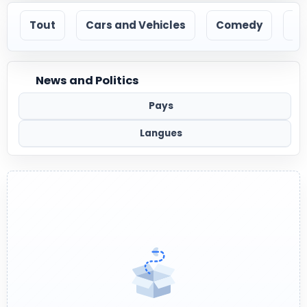
Tout
Cars and Vehicles
Comedy
Ec
News and Politics
Pays
Langues