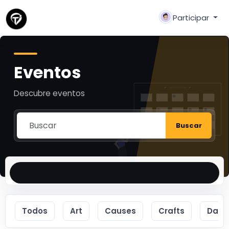
Participar
Eventos
Descubre eventos
Buscar
Todos
Art
Causes
Crafts
Danc