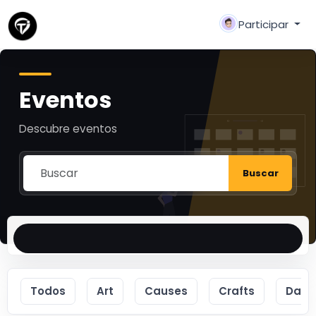
Participar
Eventos
Descubre eventos
Buscar
Todos
Art
Causes
Crafts
Danc