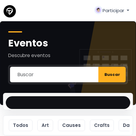
Participar
Eventos
Descubre eventos
Buscar
Todos
Art
Causes
Crafts
Danc