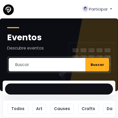
Participar
Eventos
Descubre eventos
Buscar
Todos
Art
Causes
Crafts
Danc