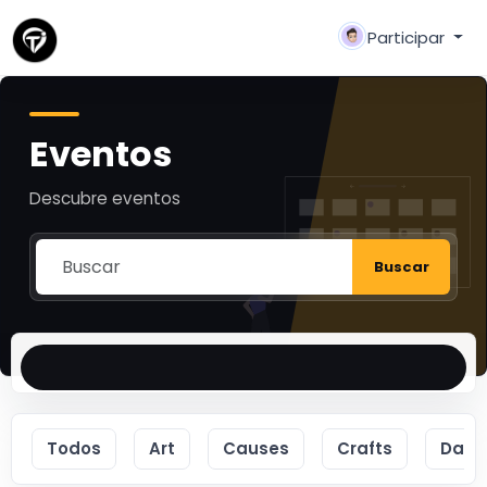
Participar
Eventos
Descubre eventos
Buscar
Todos
Art
Causes
Crafts
Danc