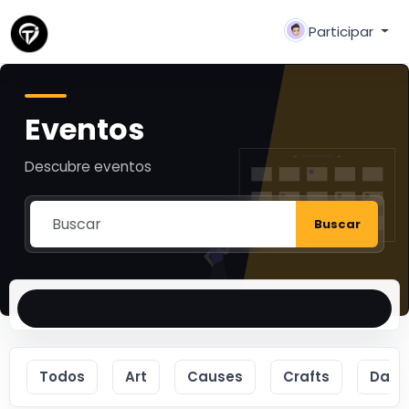
Participar
Eventos
Descubre eventos
Buscar
Todos
Art
Causes
Crafts
Danc