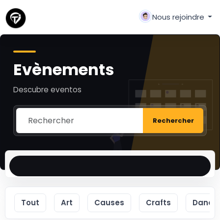
Nous rejoindre
Evènements
Descubre eventos
Rechercher
Tout
Art
Causes
Crafts
Dance