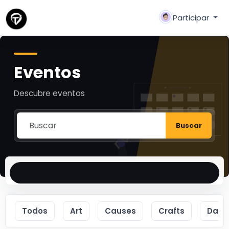
Participar
Eventos
Descubre eventos
Buscar
Todos
Art
Causes
Crafts
Danc