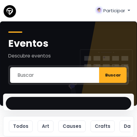
Participar
Eventos
Descubre eventos
Buscar
Todos
Art
Causes
Crafts
Danc