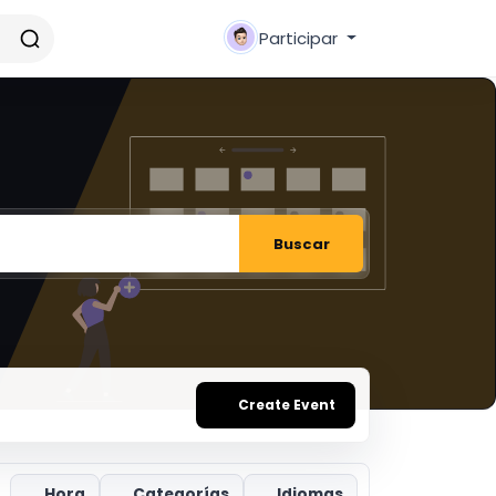
Participar
Buscar
Create Event
Hora
Categorías
Idiomas