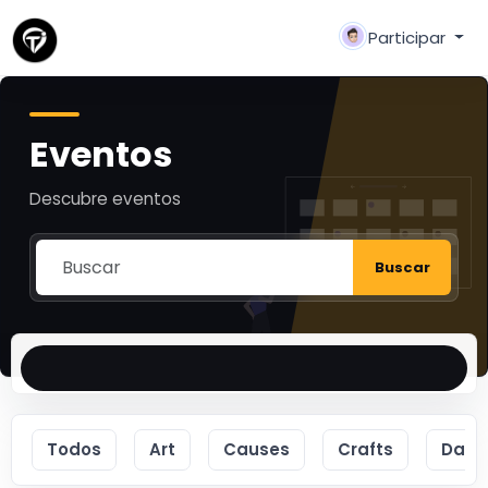
Participar
Eventos
Descubre eventos
Buscar
Todos
Art
Causes
Crafts
Danc