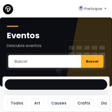
Participar
Eventos
Descubre eventos
Buscar
Todos
Art
Causes
Crafts
Danc