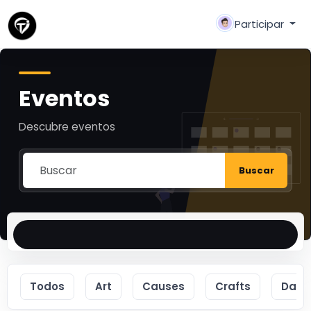
Participar
Eventos
Descubre eventos
Buscar
Todos
Art
Causes
Crafts
Danc