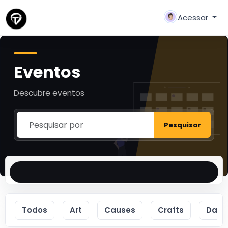
Acessar
Eventos
Descubre eventos
Pesquisar
Todos
Art
Causes
Crafts
Danc