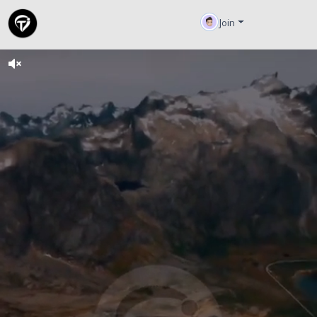
Join
Unmute
© 2026 Thimago
política de cancelación
Seguridad Infantil
Nosotros
terminos y
condiciones
politica y privacidad
Support Center