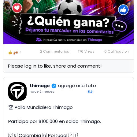
2 Commentarios
176 Views
0 Calificacion
4
Please log in to like, share and comment!
agregó una foto
thimago
hace 2 meses
5.0
🏆 Polla Mundialera Thimago
Participa por $100.000 en saldo Thimago.
🇨🇴 Colombia 🆚 Portugal 🇵🇹