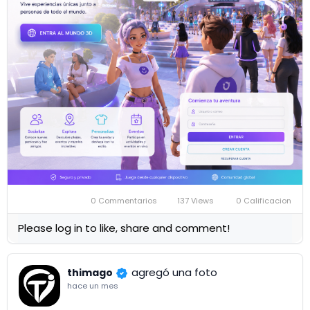
ThimagoVerse no será solo un juego: será una nueva
forma de conectar.
🚀 Tu mundo Thimago en 3D está por comenzar.
#ThimagoVerse
#Thimago
#MundoVirtual
#Comunidad3D
#Avatares
#ExperienciasVirtuales
#MuyPronto
0 Commentarios
137 Views
0 Calificacion
Please log in to like, share and comment!
agregó una foto
thimago
hace un mes