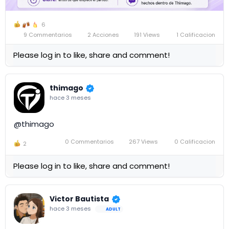
6
9 Commentarios
2 Acciones
191 Views
1 Calificacion
Please log in to like, share and comment!
thimago
hace 3 meses
@thimago
0 Commentarios
267 Views
0 Calificacion
2
Please log in to like, share and comment!
Victor Bautista
hace 3 meses
ADULT