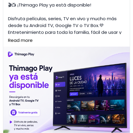
🎬📺 ¡Thimago Play ya está disponible!
Disfruta películas, series, TV en vivo y mucho más
desde tu Android TV, Google TV o TV Box.💜
Entretenimiento para toda la familia, fácil de usar y
totalmente gratis.
Read more
📲 Descárgala ahora desde Play Store:
👉
https://goo.su/4te9E
Convierte tu TV en un centro de entretenimiento
con Thimago Play.