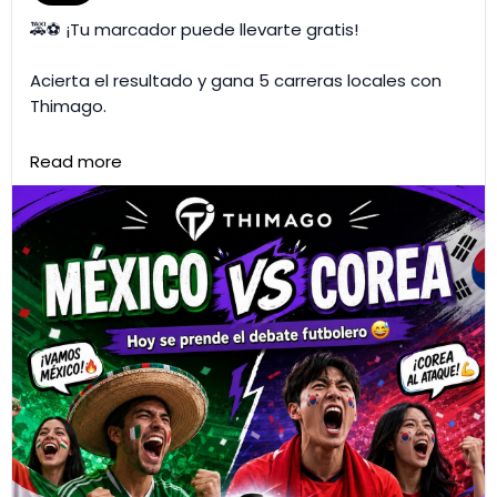
🚕⚽ ¡Tu marcador puede llevarte gratis!
Acierta el resultado y gana 5 carreras locales con
Thimago.
⏳ Comenta antes de que empiece el partido.
Read more
🎁 Premio reclamable después de las fiestas de san
pedro.
¿Quién se la juega? 👀🔥