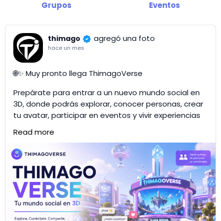
Grupos
Eventos
agregó una foto
thimago
hace un mes
🌐✨ Muy pronto llega ThimagoVerse
Prepárate para entrar a un nuevo mundo social en
3D, donde podrás explorar, conocer personas, crear
tu avatar, participar en eventos y vivir experiencias
junto a la comunidad Thimago.
Read more
🎮 Personaliza tu identidad
💬 Socializa y haz nuevos amigos
🗺️ Descubre plazas y espacios virtuales
🎉 Participa en actividades y eventos en vivo