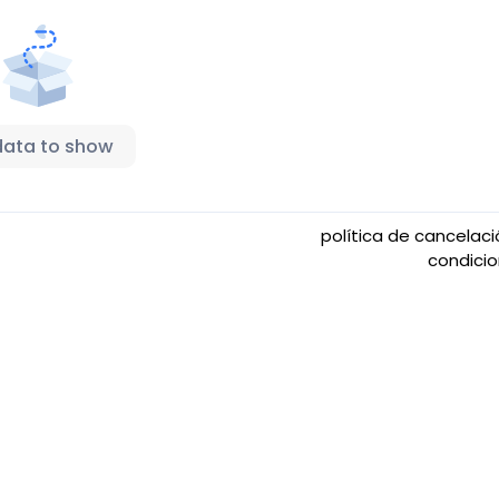
data to show
política de cancelac
condici