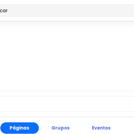
Buscar
s personas, crear nuevas conexiones y hace
Páginas
Grupos
Eventos