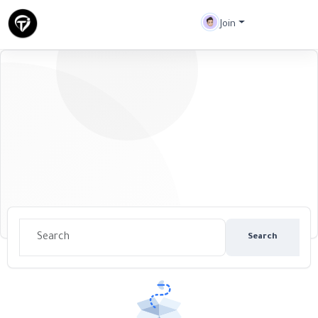
Join
Search
Discover new people, create new connections and
make new friends
Search