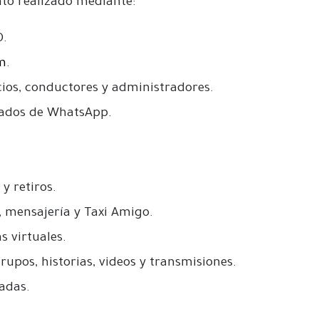
ento realizado mediante:
O.
m
.
cios, conductores y administradores.
izados de WhatsApp.
 y retiros.
, mensajería y Taxi Amigo.
s virtuales.
 grupos, historias, videos y transmisiones.
madas.