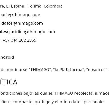
e, El Espinal, Tolima, Colombia
porte@thimago.com
:
datos@thimago.com
les:
juridico@thimago.com
:
+57 314 282 2565
ndroid
 denominarse “THIMAGO”, “la Plataforma”, “nosotros” 
ÍTICA
 condiciones bajo las cuales THIMAGO recolecta, almacen
nsfiere, comparte, protege y elimina datos personales.