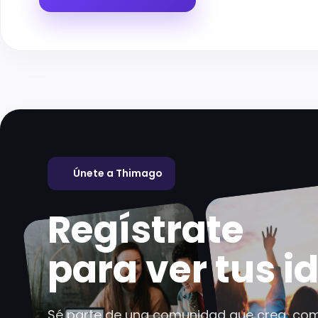
Únete a Thimago
Regístrate
para ver tus i
Sé parte de una comunidad que crea, com