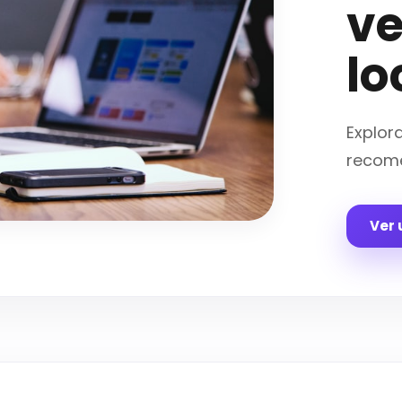
v
lo
Explor
recome
Ver 