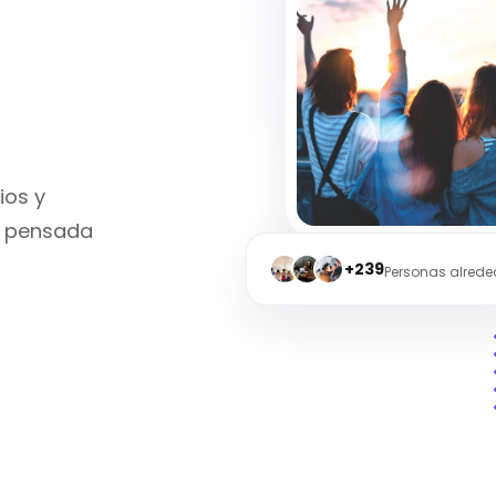
ios y
al pensada
+239
Personas alrede