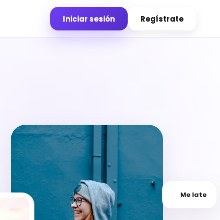
Iniciar sesión
Regístrate
Me late