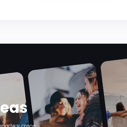
deas
parte y crece