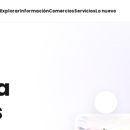
Explorar
Información
Comercios
Servicios
Lo nuevo
a
s