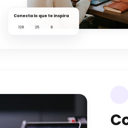
Conecta lo que te inspira
128
25
8
C